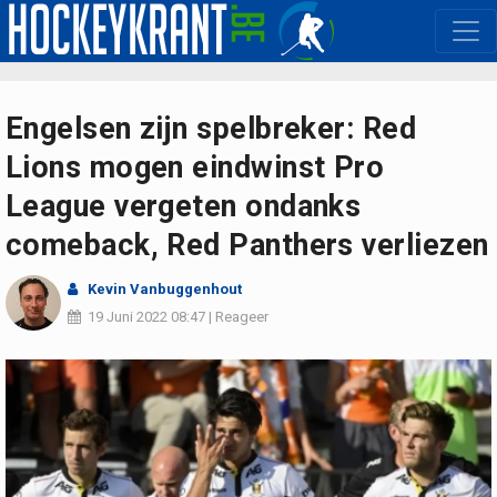
Engelsen zijn spelbreker: Red
Lions mogen eindwinst Pro
League vergeten ondanks
comeback, Red Panthers verliezen
Kevin Vanbuggenhout
19 Juni 2022
08:47
|
Reageer