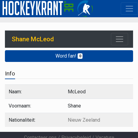
Shane McLeod
Word fan!
0
Info
Naam:
McLeod
Voornaam:
Shane
Nationaliteit:
Nieuw Zeeland
Contacteer ons
/
Privacybeleid
/
Vacature