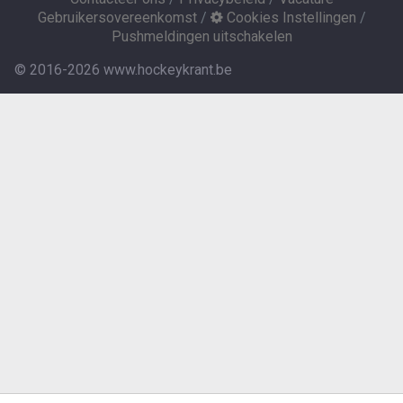
Gebruikersovereenkomst
/
Cookies Instellingen
/
Pushmeldingen uitschakelen
© 2016-2026 www.hockeykrant.be