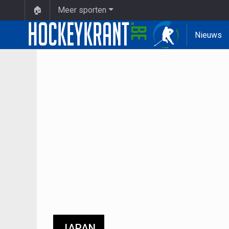
🏠
Meer sporten
Nieuws
JAPAN