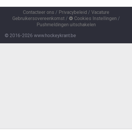
Contacteer ons
/
Privacybeleid
/
Vacature
Gebruikersovereenkomst
/
Cookies Instellingen
/
Pushmeldingen uitschakelen
© 2016-2026 www.hockeykrant.be