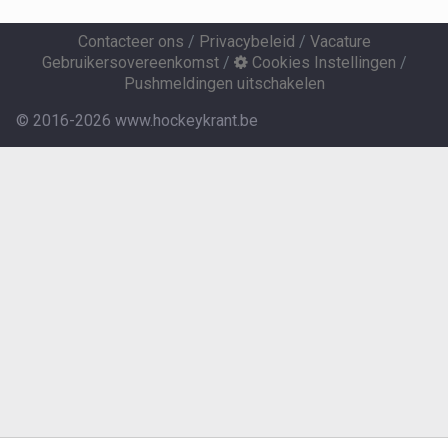
Contacteer ons
/
Privacybeleid
/
Vacature
Gebruikersovereenkomst
/
Cookies Instellingen
/
Pushmeldingen uitschakelen
© 2016-2026 www.hockeykrant.be