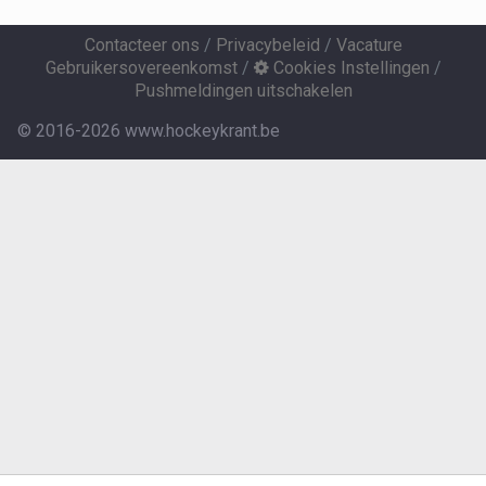
Contacteer ons
/
Privacybeleid
/
Vacature
Gebruikersovereenkomst
/
Cookies Instellingen
/
Pushmeldingen uitschakelen
© 2016-2026 www.hockeykrant.be